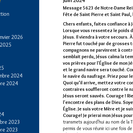
Juin 2024
e
Message 5623 de Notre-Dame Rein
ction
Fête de Saint Pierre et Saint Paul, 
Chers enfants, faites confiance à J
6
Lorsque vous ressentez le poids d
nvier 2026
Jésus. Il viendra à votre secours. 
Pierre fut touché par de grosses t
 2025
compagnons ne parvinrent à contrô
semblait perdu, Jésus calma la te
vos prières pour l'Église de mon 
25
et le grand navire sera touché. Co
mbre 2024
le navire du naufrage. Priez pour 
Quoi qu’il arrive, mettez votre co
bre 2024
contraires souffleront contre le n
Jésus seront sauvés. Courage ! Rie
l'encontre des plans de Dieu. Soyez
Église. Je suis votre Mère et je sui
24
Courage! Je prierai mon Jésus pour
bre 2023
transmets aujourd'hui au nom de la Tr
permis de vous réunir ici une fois de
bre 2023