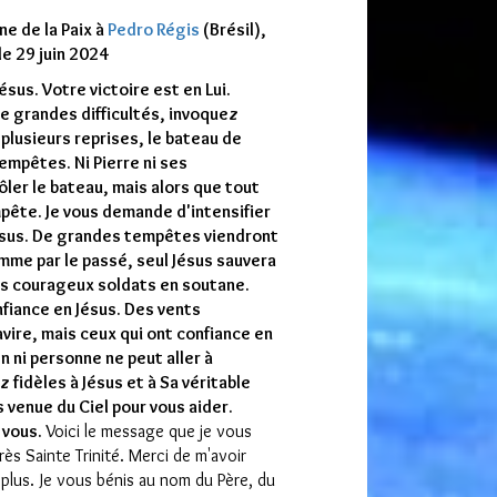
e de la Paix à
Pedro Régis
(Brésil),
le 29 juin 2024
ésus. Votre victoire est en Lui.
e grandes difficultés, invoquez
À plusieurs reprises, le bateau de
empêtes. Ni Pierre ni ses
ler le bateau, mais alors que tout
mpête. Je vous demande d'intensifier
Jésus. De grandes tempêtes viendront
mme par le passé, seul Jésus sauvera
les courageux soldats en soutane.
nfiance en Jésus. Des vents
avire, mais ceux qui ont confiance en
n ni personne ne peut aller à
 fidèles à Jésus et à Sa véritable
s venue du Ciel pour vous aider.
 vous.
Voici le message que je vous
ès Sainte Trinité. Merci de m'avoir
 plus. Je vous bénis au nom du Père, du