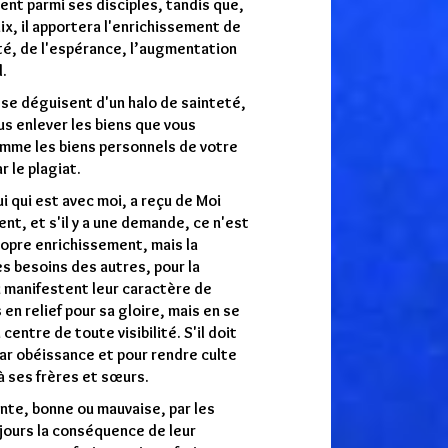
ent parmi ses disciples, tandis que,
paix, il apportera l'enrichissement de
ité, de l'espérance, l’augmentation
.
 se déguisent d'un halo de sainteté,
us enlever les biens que vous
omme les biens personnels de votre
 le plagiat.
ui qui est avec moi, a reçu de Moi
t, et s'il y a une demande, ce n'est
ropre enrichissement, mais la
s besoins des autres, pour la
 manifestent leur caractère de
 en relief pour sa gloire, mais en se
centre de toute visibilité. S'il doit
ar obéissance et pour rendre culte
 à ses frères et sœurs.
ante, bonne ou mauvaise, par les
ujours la conséquence de leur