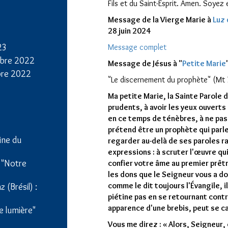
Fils et du Saint-Esprit. Amen. Soyez 
Message de la Vierge Marie à
Luz 
28 juin 2024
23
Message complet
bre 2022
Message de Jésus à "
Petite Marie
bre 2022
"Le discernement du prophète" (Mt 
Ma petite Marie, la Sainte Parole d
prudents, à avoir les yeux ouverts
en ce temps de ténèbres, à ne pas 
prétend être un prophète qui parle
ine du
regarder au-delà de ses paroles ra
expressions : à scruter l'œuvre qu
: "Notre
confier votre âme au premier prêtr
les dons que le Seigneur vous a do
comme le dit toujours l'Évangile, il
 (Brésil) :
piétine pas en se retournant contre
apparence d'une brebis, peut se ca
e lumière"
Vous me direz : « Alors, Seigneu