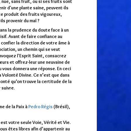
 nue, sans fruit, ou si ses fruits sont
enir d'une plante saine, peuvent-ils
nte produit des fruits vigoureux,
ls provenir du mal ?
ns la prudence du doute face à un
sif. Avant de faire confiance au
e confier la direction de votre âme à
ociation, un chemin qui se veut
invoquez l'Esprit Saint, consacrez
urs et offrez-leur une neuvaine de
u vous donnera une réponse. En ceci
 Volonté Divine. Ce n’est que dans
onté qu’on trouve la certitude de la
 suivre.
e de la Paix à
Pedro Régis
(Brésil),
est votre seule Voie, Vérité et Vie.
ous êtes libres afin d’appartenir au