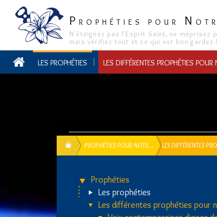
P
N
ROPHÉTIES POUR
OT
N'éteignez pas l'Esprit Saint, ne méprisez 
mais vérifiez tout et ce qui est bon gardez-
LES PROPHÉTIES
LES DIFFÉRENTES PROPHÉTIES POUR
PROPHÉTIES POUR NOTR…
LES DIFFÉRENTES PR
Prophéties
Les prophéties
Les différentes prophéties pour 