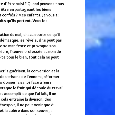
e d’être suivi ? Quand pouvons-nous
prêtre en partageant les biens
 confiés ? Mes enfants, Je vous ai
uits qu'ils portent. Vous les
ation du mal, chacun porte ce qu'il
 démasque, se révèle, il ne peut pas
ine se manifeste et provoque son
prêtre, l'œuvre professée au nom de
lte pour le bien, tout cela ne peut
ner la guérison, la conversion et la
 des prisons de l'ennemi, réformer
ur donner la santé face à leurs
rsque le fruit qui découle du travail
 accomplit ce que J'ai fait, il ne
 cela entraîne la division, des
ésespoir, il ne peut venir que du
et la colère dans son œuvre, il