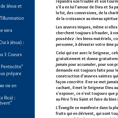
répandra son trouble et son tourm
de Jésus et
s'il a en lui l'amour de Dieu et Sa 
la foi, des conversions, de la char
'illumination
de la croissance au niveau spirituel
Les œuvres iniques, même si elles
ise sera
cherchent toujours à frauder, à vo
possédez : les biens matériels, c
Oui à Jésus) :
personne, à dévaster votre âme par
Celui qui est avec le Seigneur, cel
os 3 Coeurs
gratuitement et donne gratuitemen
jamais pour accumuler, pour son p
e Pentecôte"
demande est toujours faite pour le
vous prépare
construction d'œuvres saintes qui
façon concrète. Il ne se met jamais
ie vie en
cachant, il met le Seigneur Dieu au 
s'exposer, ce n'est toujours que p
a Rica) :
au Père Très Saint et faire du bien
lèvent"
L'Évangile se manifeste dans la pl
fruits qui en dérivent, qui sont to