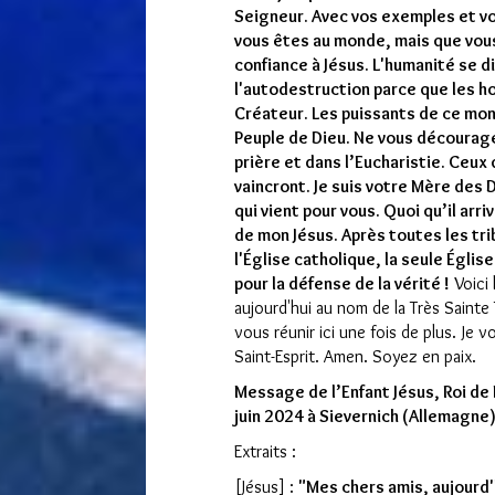
Seigneur. Avec vos exemples et v
vous êtes au monde, mais que vous
confiance à Jésus. L'humanité se di
l'autodestruction parce que les 
Créateur. Les puissants de ce mon
Peuple de Dieu. Ne vous décourage
prière et dans l’Eucharistie. Ceux q
vaincront. Je suis votre Mère des 
qui vient pour vous. Quoi qu’il arri
de mon Jésus. Après toutes les trib
l'Église catholique, la seule Église
pour la défense de la vérité !
Voici 
aujourd'hui au nom de la Très Sainte 
vous réunir ici une fois de plus. Je 
Saint-Esprit. Amen. Soyez en paix.
Message de l’Enfant Jésus, Roi de
juin 2024 à Sievernich (Allemagne
Extraits :
[Jésus] :
"Mes chers amis, aujourd'h