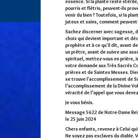
essence. Si la plante reste stérile,
pourris et flétris, peuvent-ils prov
venir du bien ? Toutefois, si la pla
juteux et sains, comment peuvent-i
Sachez discerner avec sagesse, da
choix qui devient important et déci
prophète et à ce qu'il dit, avant d
un prêtre, avant de suivre une ass
spirituel, mettez-vous en prière, 
votre demande aux Très Sacrés Cœ
prières et de Saintes Messes. Die
se trouve l'accomplissement de Sa
l’accomplissement de la Divine Vol
véracité de l’appel que vous devez
Je vous bénis.
Message 5622 de Notre-Dame Rein
le 25 juin 2024
Chers enfants, revenez à Celui qui 
Ne soyez pas esclaves du diable. V