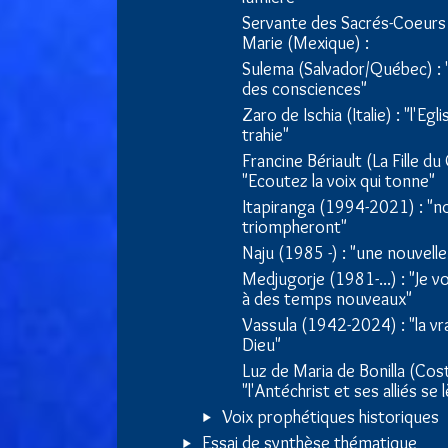
Servante des Sacrés-Coeurs 
Marie (Mexique) :
Sulema (Salvador/Québec) : "l
des consciences"
Zaro de Ischia (Italie) : "l'Egl
trahie"
Francine Bériault (La Fille du 
"Ecoutez la voix qui tonne"
Itapiranga (1994-2021) : "n
triompheront"
Naju (1985 -) : "une nouvell
Medjugorje (1981-...) : "Je 
à des temps nouveaux"
Vassula (1942-2024) : "la vra
Dieu"
Luz de Maria de Bonilla (Cost
"l'Antéchrist et ses alliés se 
Voix prophétiques historiques
Essai de synthèse thématique