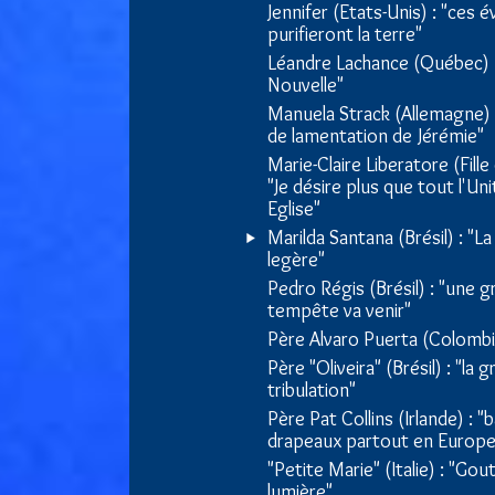
Jennifer (Etats-Unis) : "ces
purifieront la terre"
Léandre Lachance (Québec) :
Nouvelle"
Manuela Strack (Allemagne) :
de lamentation de Jérémie"
Marie-Claire Liberatore (Fille 
"Je désire plus que tout l'U
Eglise"
Marilda Santana (Brésil) : "La
legère"
Pedro Régis (Brésil) : "une 
tempête va venir"
Père Alvaro Puerta (Colombi
Père "Oliveira" (Brésil) : "la 
tribulation"
Père Pat Collins (Irlande) : "
drapeaux partout en Europe
"Petite Marie" (Italie) : "Gou
lumière"