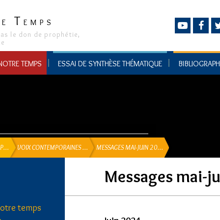
T
RE
EMPS
pas le don de prophétie,
le
 NOTRE TEMPS
ESSAI DE SYNTHÈSE THÉMATIQUE
BIBLIOGRAPH
OP…
VOIX CONTEMPORAINES …
MESSAGES MAI-JUIN 20…
Messages mai-ju
notre temps