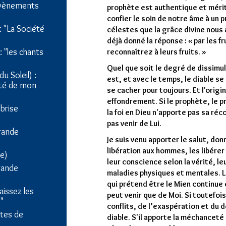
 évènements
prophète est authentique et mérit
confier le soin de notre âme à un 
 "La Société
célestes que la grâce divine nous a
déjà donné la réponse : « par les fr
 "les chants
reconnaîtrez à leurs fruits. »
Quel que soit le degré de dissimul
du Soleil) :
est, et avec le temps, le diable se
nité de mon
se cacher pour toujours. Et l'orig
effondrement. Si le prophète, le 
 brise
la foi en Dieu n'apporte pas sa réco
pas venir de Lui.
grande
Je suis venu apporter le salut, don
libération aux hommes, les libérer
e)
leur conscience selon la vérité, le
grande
maladies physiques et mentales. Lo
qui prétend être le Mien continue et
baissez les
peut venir que de Moi. Si toutefois
"
conflits, de l’exaspération et du d
ttes de
diable. S'il apporte la méchanceté 