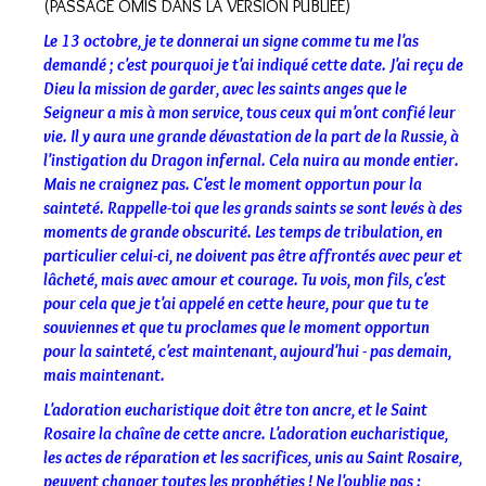
(PASSAGE OMIS DANS LA VERSION PUBLIEE)
Le 13 octobre, je te donnerai un signe comme tu me l'as
demandé ; c'est pourquoi je t'ai indiqué cette date. J'ai reçu de
Dieu la mission de garder, avec les saints anges que le
Seigneur a mis à mon service, tous ceux qui m'ont confié leur
vie. Il y aura une grande dévastation de la part de la Russie, à
l'instigation du Dragon infernal. Cela nuira au monde entier.
Mais ne craignez pas. C'est le moment opportun pour la
sainteté. Rappelle-toi que les grands saints se sont levés à des
moments de grande obscurité. Les temps de tribulation, en
particulier celui-ci, ne doivent pas être affrontés avec peur et
lâcheté, mais avec amour et courage. Tu vois, mon fils, c'est
pour cela que je t'ai appelé en cette heure, pour que tu te
souviennes et que tu proclames que le moment opportun
pour la sainteté, c'est maintenant, aujourd'hui - pas demain,
mais maintenant.
L'adoration eucharistique doit être ton ancre, et le Saint
Rosaire la chaîne de cette ancre. L'adoration eucharistique,
les actes de réparation et les sacrifices, unis au Saint Rosaire,
peuvent changer toutes les prophéties ! Ne l'oublie pas :