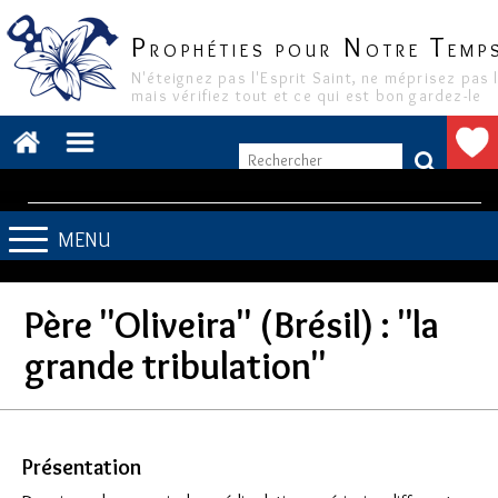
P
N
T
ROPHÉTIES POUR
OTRE
EMP
N'éteignez pas l'Esprit Saint, ne méprisez pas 
mais vérifiez tout et ce qui est bon gardez-le
MENU
Père "Oliveira" (Brésil) : "la
grande tribulation"
Présentation