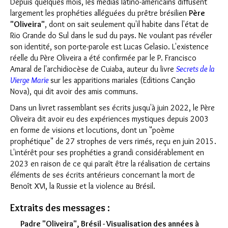
Depuis quelques mois, les médias latino-américains diffusent
largement les prophéties alléguées du prêtre brésilien
Père
"Oliveira"
, dont on sait seulement qu'il habite dans l'état de
Rio Grande do Sul dans le sud du pays. Ne voulant pas révéler
son identité, son porte-parole est Lucas Gelasio. L'existence
réelle du Père Oliveira a été confirmée par le P. Francisco
Amaral de l'archidiocèse de Cuiaba, auteur du livre
Secrets de la
Vierge Marie
sur les apparitions mariales (Editions Canção
Nova), qui dit avoir des amis communs.
Dans un livret rassemblant ses écrits jusqu'à juin 2022, le Père
Oliveira dit avoir eu des expériences mystiques depuis 2003
en forme de visions et locutions, dont un "poème
prophétique" de 27 strophes de vers rimés, reçu en juin 2015.
L'intérêt pour ses prophéties a grandi considérablement en
2023 en raison de ce qui paraît être la réalisation de certains
éléments de ses écrits antérieurs concernant la mort de
Benoît XVI, la Russie et la violence au Brésil.
Extraits des messages :
Padre "Oliveira", Brésil - Visualisation des années à