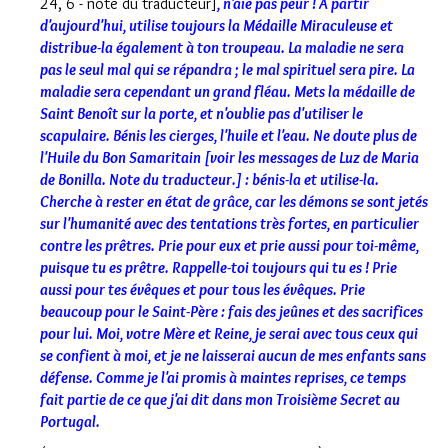
24, 6 - note du traducteur]
, n'aie pas peur ! A partir
d'aujourd'hui, utilise toujours la Médaille Miraculeuse et
distribue-la également à ton troupeau. La maladie ne sera
pas le seul mal qui se répandra ; le mal spirituel sera pire. La
maladie sera cependant un grand fléau. Mets la médaille de
Saint Benoît sur la porte, et n'oublie pas d'utiliser le
scapulaire. Bénis les cierges, l'huile et l'eau. Ne doute plus de
l'Huile du Bon Samaritain [voir les messages de Luz de Maria
de Bonilla. Note du traducteur.] : bénis-la et utilise-la.
Cherche à rester en état de grâce, car les démons se sont jetés
sur l'humanité avec des tentations très fortes, en particulier
contre les prêtres. Prie pour eux et prie aussi pour toi-même,
puisque tu es prêtre. Rappelle-toi toujours qui tu es ! Prie
aussi pour tes évêques et pour tous les évêques. Prie
beaucoup pour le Saint-Père : fais des jeûnes et des sacrifices
pour lui. Moi, votre Mère et Reine, je serai avec tous ceux qui
se confient à moi, et je ne laisserai aucun de mes enfants sans
défense. Comme je l'ai promis à maintes reprises, ce temps
fait partie de ce que j'ai dit dans mon Troisième Secret au
Portugal.