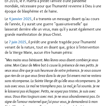
En 2016, le P. Puerta a prédit l'arrivée d'une pandémie
mondiale, nécessaire pour que l'humanité revienne à Dieu à une
époque de blasphémie et de haine.
Le
4 janvier 2025
, il a transmis un message disant qu'au cours
de l'année, il y aurait une guerre "quasi-universelle" qui
laisserait derrière elle un virus, mais qu'il y aurait également une
grande manifestation de Jésus-Christ.
Le
7 juin 2025
, il prédit une grande tragédie pour l'humanité
venant de la nature, tout en disant que, grâce à l'intervention
de la Vierge Marie, aucun être humain périra:
"Mes mains vous bénissent. Mes lèvres vous disent combien je vous
aime. Mon Cœur de Mère bat à cause la présence de mes petits. Je
veux vous dire que je suis heureuse de votre présence. Je vous assure
que rien de ce que vous ferez dans la vie par foi envers moi ne restera
sans récompense. La Sainte Vierge dit qu'elle vous récompensera. Je
suis avec vous. Le mal ne triomphera pas. Le mal, je l'ai soumis. Je ne
le laisserai pas échapper. Petits, ne soyez pas tristes. Je suis avec
vous. Vous êtes toujours avec moi. Je ne vous abandonnerai pas. En
signe de l'amour maternel que j'ai pour vous, je demanderai à mon