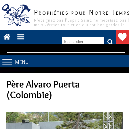
P
N
T
ROPHÉTIES POUR
OTRE
EMP
N'éteignez pas l'Esprit Saint, ne méprisez pas 
mais vérifiez tout et ce qui est bon gardez-le
MENU
Père Alvaro Puerta
(Colombie)